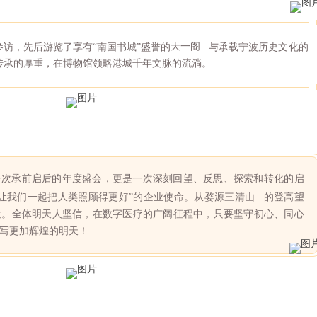
访，先后游览了享有“南国书城”盛誉的
天一阁
与承载宁波历史文化的
传承的厚重，在博物馆领略港城千年文脉的流淌。
一次承前启后的年度盛会，更是一次深刻回望、反思、探索和转化的启
让我们一起把人类照顾得更好”的企业使命。从婺源
三清山
的登高望
发。全体明天人坚信，在数字医疗的广阔征程中，只要坚守初心、同心
写更加辉煌的明天！