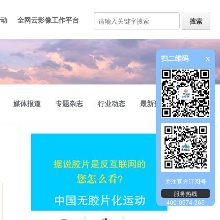
行动
全网云影像工作平台
全网云医助
员工培训
5G移动医疗车
多功能自助取片机
x
扫二维码
媒体报道
专题杂志
行业动态
最新资讯
关注官方订阅号
服务热线
400-0574-365