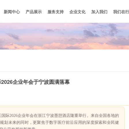
新闻中心
产品展示
服务支持
企业文化
加入我们
我们在
道
全网云胶片
专题杂志
售后服务及技术支持
行业动态
云PACS解决方案
员工福利计划
最新资讯
数字影像设备
招聘信息
企业活动
2026企业年会于宁波圆满落幕
，明天国际2026企业年会在浙江宁波墨憩酒店隆重举行。来自全国各地的
规划未来的同时，更聚焦于数字医疗前沿应用的深度探索和全民健