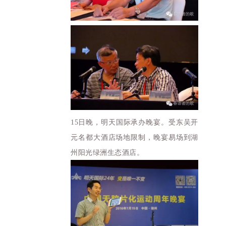
15日晚，明天国际承办晚宴。受东吴开
元名都大酒店场地限制，晚宴易场到湖
州阳光绿洲生态酒店。