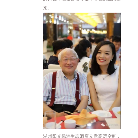
来。
湖州阳光绿洲生态酒店立意高远空旷，