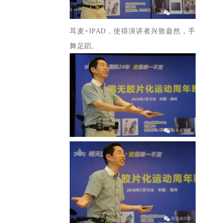
耳麦+IPAD，使得演讲者兴致盎然，手
舞足蹈。