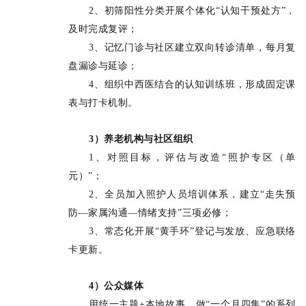
2、初筛阳性分类开展个体化“认知干预处方”，
及时完成复评；
3、记忆门诊与社区建立双向转诊清单，每月复
盘漏诊与延诊；
4、组织中西医结合的认知训练班，形成固定课
表与打卡机制。
3）养老机构与社区组织
1、对照目标，评估与改造“照护专区（单
元）”；
2、全员加入照护人员培训体系，建立“走失预
防—家属沟通—情绪支持”三项必修；
3、常态化开展“黄手环”登记与发放、应急联络
卡更新。
4）公众媒体
用统一主题+本地故事，做“一个月四集”的系列