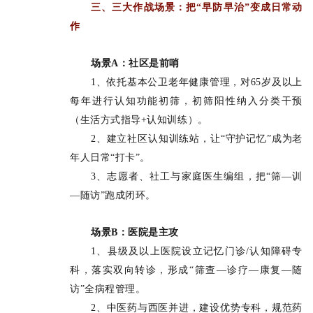
三、三大作战场景：把“早防早治”变成日常动
作
场景A：社区是前哨
1、依托基本公卫老年健康管理，对65岁及以上
每年进行认知功能初筛，初筛阳性纳入分类干预
（生活方式指导+认知训练）。
2、建立社区认知训练站，让“守护记忆”成为老
年人日常“打卡”。
3、志愿者、社工与家庭医生编组，把“筛—训
—随访”跑成闭环。
场景B：医院是主攻
1、县级及以上医院设立记忆门诊/认知障碍专
科，落实双向转诊，形成“筛查—诊疗—康复—随
访”全病程管理。
2、中医药与西医并进，建设优势专科，规范药