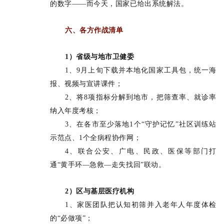
的数字——而今天，国家已给出系统解法。
六、各方作战清单
1）
省级与地市卫健委
1、9月上旬下载并本地化国家工具包，统一海
报、视频与宣讲课件；
2、将8项指标分解到地市，把筛查率、就诊率
纳入年度考核；
3、在各市至少落地1个“守护记忆”社区训练站
示范点、1个全病程协作网；
4、联合公安、广电、民政、医保等部门打
通“黄手环—急救—走失找回”联动。
2）区与基层医疗机构
1、家医团队把认知初筛并入老年人年度体检
的“必做项”；