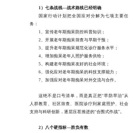
1）七条战线—战术路线已经明确
国家行动计划把全国应对分解为七项主要任
务：
1、宣传老年期痴呆防控科普知识；
2、开展老年期痴呆筛查与早期干预；
3、提升老年期痴呆规范化诊疗服务水平；
4、增加痴呆老年人照护服务供给；
5、构建老年期痴呆友好的社会环境；
6、强化应对老年期痴呆的科技支撑能力；
7、加强应对老年期痴呆对外交流与合作。
这绝不是口号清单，而是真正把“早防早治”从
人群教育、社区筛查、医院诊疗到家庭照护、社会
支持与科研创新，逐层压茬推进的“合围式作战”。
2）八个硬指标—胜负有数